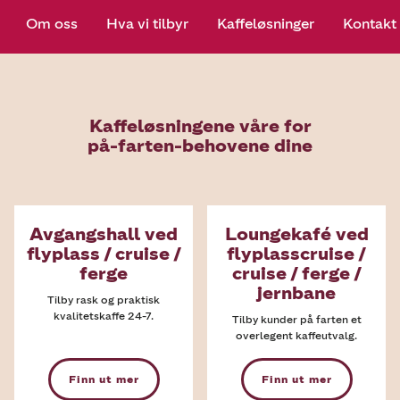
Om oss
Hva vi tilbyr
Kaffeløsninger
Kontakt
Kaffeløsningene våre for
på-farten-behovene dine
Avgangshall ved
Loungekafé ved
flyplass / cruise /
flyplasscruise /
ferge
cruise / ferge /
jernbane
Tilby rask og praktisk
kvalitetskaffe 24-7.
Tilby kunder på farten et
overlegent kaffeutvalg.
Finn ut mer
Finn ut mer