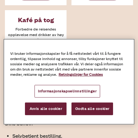
Kafé på tog
Forbedre de reisendes
opplevelse med drikker av høy
kvalitet på farten.
Vi bruker informasjonskapsler for å få nettstedet vårt til å fungere
Finn ut mer
ordentlig, tilpasse innhold og annonser, tilby funksjoner knyttet til
sosiale medier og analysere trafikken vår. Vi deler også informasjon
om din bruk av nettstedet vårt med våre partnere innenfor sosiale
medier, reklame og analyse.
Retningslinjer for Cookies
Informasjonskapselinnstillinger
Avgangshall ved
flyplass/cruise/ferge
Avvis alle cookier
Godta alle cookier
Dine behov:
Selvbetjent bestilling.