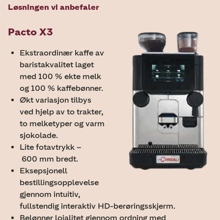
Løsningen vi anbefaler
Pacto X3
Ekstraordinær kaffe av
baristakvalitet laget
med 100 % ekte melk
og 100 % kaffebønner.
Økt variasjon tilbys
ved hjelp av to trakter,
to melketyper og varm
sjokolade.
Lite fotavtrykk –
600 mm bredt.
Eksepsjonell
bestillingsopplevelse
gjennom intuitiv,
fullstendig interaktiv HD-berøringsskjerm.
Belønner lojalitet gjennom ordning med