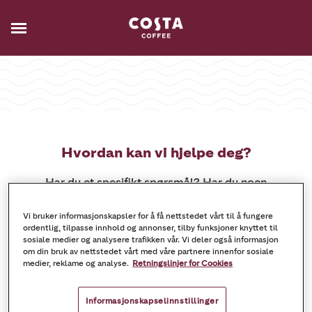
Hvordan kan vi hjelpe deg?
Har du et spesifikt spørsmål? Har du noen
forslag, ros eller kritikk til oss?
Vi bruker informasjonskapsler for å få nettstedet vårt til å fungere
Vi er her for deg:
ordentlig, tilpasse innhold og annonser, tilby funksjoner knyttet til
sosiale medier og analysere trafikken vår. Vi deler også informasjon
om din bruk av nettstedet vårt med våre partnere innenfor sosiale
Hotline: +47 915 08 088
medier, reklame og analyse.
Retningslinjer for Cookies
(Mandag - fredag, kl 8 -16)
Informasjonskapselinnstillinger
E-Post: